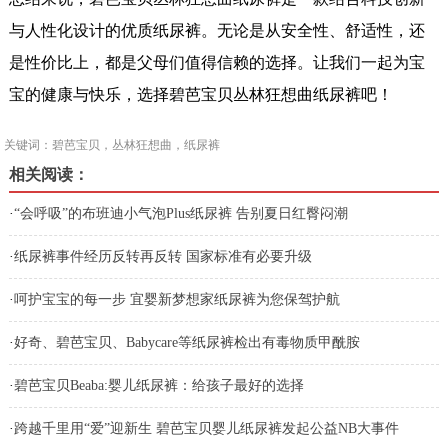
与人性化设计的优质纸尿裤。无论是从安全性、舒适性，还
是性价比上，都是父母们值得信赖的选择。让我们一起为宝
宝的健康与快乐，选择碧芭宝贝丛林狂想曲纸尿裤吧！
关键词：碧芭宝贝，丛林狂想曲，纸尿裤
相关阅读：
·
“会呼吸”的布班迪小气泡Plus纸尿裤 告别夏日红臀闷潮
·
纸尿裤事件经历反转再反转 国家标准有必要升级
·
呵护宝宝的每一步 宜婴新梦想家纸尿裤为您保驾护航
·
好奇、碧芭宝贝、Babycare等纸尿裤检出有毒物质甲酰胺
·
碧芭宝贝Beaba:婴儿纸尿裤：给孩子最好的选择
·
跨越千里用“爱”迎新生 碧芭宝贝婴儿纸尿裤发起公益NB大事件