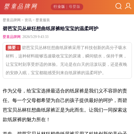
婴童品牌网
行业版
| 母婴版
婴童品牌网
>
资讯
> 婴童服装
碧芭宝贝丛林狂想曲纸尿裤给宝宝的温柔呵护
婴童品牌网
2026/5/29 9:43:33
摘要：
碧芭宝贝丛林狂想曲纸尿裤采用了科技创新的高分子吸水
材料，这种材料能够迅速吸收宝宝的尿液，瞬间锁水，保持干爽，
让宝宝时刻享受舒适的体验。无论是在白天的活泼玩耍，还是夜晚
的安静入眠，宝宝都能感受到来自纸尿裤的温柔呵护。
作为父母，给宝宝选择最适合的纸尿裤是我们义不容辞的责
任。每一个父母都希望为自己的孩子提供最好的呵护，而碧
芭宝贝丛林狂想曲纸尿裤正是为此而生。让我们一同探索这
款纸尿裤的魅力所在！
首先，碧芭宝贝丛林狂想曲纸尿裤采用了科技创新的高分子