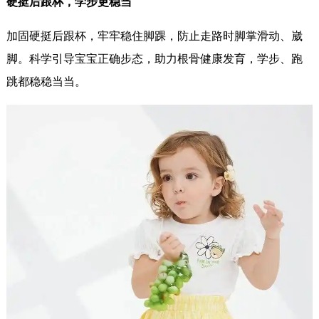
硬挺后跟杯，学步更稳当
加固硬挺后跟杯，牢牢稳住脚踝，防止走路时脚掌滑动、崴
脚。科学引导宝宝正确步态，助力根骨健康发育，学步、跑
跳都稳稳当当。