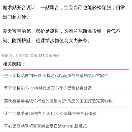
魔术贴开合设计，一贴即合，宝宝自己也能轻松穿脱，日常
出门超方便。
夏天宝宝的第一双护足凉鞋，选泰兰尼斯准没错！透气不
闷、防踢护趾、稳踝学步颜值与实力兼备。
关键词：泰兰尼斯,婴童凉鞋,婴童用品
相关阅读：
·
把一朵棉花做到极致 全棉时代以品质与舒适构筑日常陪伴
·
坚守全棉初心 全棉时代以匠心守护婴童贴身舒适
·
英氏婴童羊羔绒竹棉被的温暖呵护 为您的宝宝打造完美睡眠
·
让宝宝享受奢华呵护 YEEHOO小绿裤带来全新体验
·
可心柔联动乖巧宝宝解锁夏日清爽带娃新模式