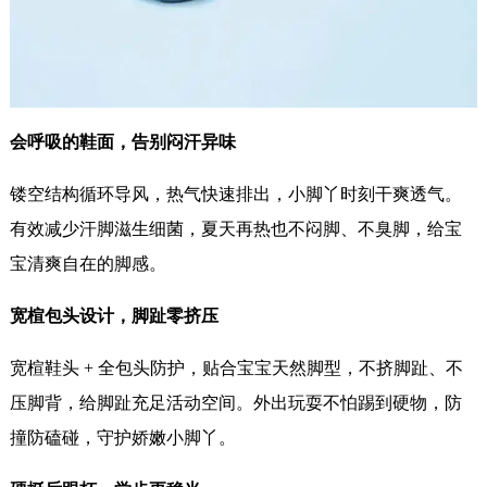
会呼吸的鞋面，告别闷汗异味
镂空结构循环导风，热气快速排出，小脚丫时刻干爽透气。
有效减少汗脚滋生细菌，夏天再热也不闷脚、不臭脚，给宝
宝清爽自在的脚感。
宽楦包头设计，脚趾零挤压
宽楦鞋头 + 全包头防护，贴合宝宝天然脚型，不挤脚趾、不
压脚背，给脚趾充足活动空间。外出玩耍不怕踢到硬物，防
撞防磕碰，守护娇嫩小脚丫。