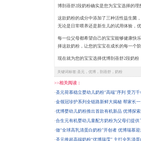
博剖蓓舒2段奶粉确实是您为宝宝选择的理
这款奶粉的成分中添加了三种活性益生菌
无论是日常喂养还是新生儿的试用体验，优
每一位父母都希望自己的宝宝能够健康快乐
择这款奶粉，让您的宝宝在成长的每一个
现在就为您的宝宝选择优博剖蓓舒2段奶粉
关键词标签:圣元，优博，剖蓓舒，奶粉
>>相关阅读：
·
圣元荷慕稳立婴幼儿奶粉“高端”序列 受万
·
金领冠珍护系列全链路新鲜大揭秘 帮家长
·
优博婴幼儿奶粉推出首款有机新品 优博探
·
合生元有机婴幼儿童配方奶粉为父母们提供
·
做“全球高乳清蛋白奶粉”开创者 优博瑞慕
·
圣元推超高端奶粉“优博瑞霂” 主打全乳清