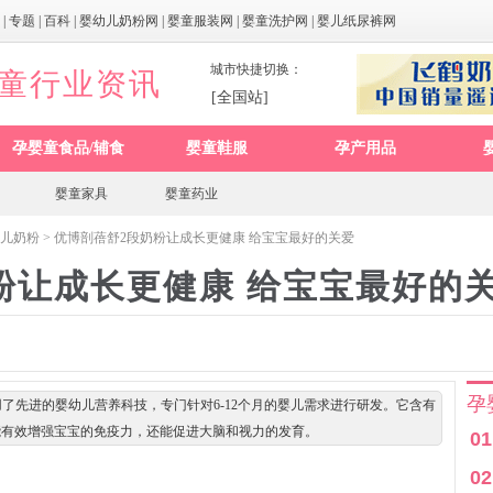
|
专题
|
百科
|
婴幼儿奶粉网
|
婴童服装网
|
婴童洗护网
|
婴儿纸尿裤网
城市快捷切换：
婴童行业资讯
[全国站]
孕婴童食品/辅食
婴童鞋服
孕产用品
婴童家具
婴童药业
儿奶粉
> 优博剖蓓舒2段奶粉让成长更健康 给宝宝最好的关爱
粉让成长更健康 给宝宝最好的
孕
了先进的婴幼儿营养科技，专门针对6-12个月的婴儿需求进行研发。它含有
能有效增强宝宝的免疫力，还能促进大脑和视力的发育。
01
02