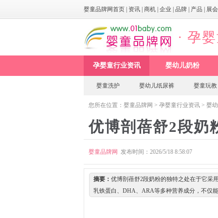
婴童品牌网首页
|
资讯
|
商机
|
企业
|
品牌
|
产品
|
展会
· 孕
孕婴童行业资讯
婴幼儿奶粉
婴童洗护
婴幼儿纸尿裤
婴童玩教
您所在位置：
婴童品牌网
>
孕婴童行业资讯
>
婴幼
优博剖蓓舒2段奶
婴童品牌网
发布时间：2026/5/18 8:58:07
摘要：
优博剖蓓舒2段奶粉的独特之处在于它采用
乳铁蛋白、DHA、ARA等多种营养成分，不仅