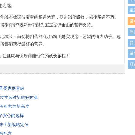
想之选。
宝
，能够有效调节宝宝的肠道菌群，促进消化吸收，减少肠道不适。
备
博剖蓓舒2段奶粉都能为宝宝提供全面的营养支持。
纽
地成长，而优博剖蓓舒2段奶粉正是实现这一愿望的得力助手。选
婴
阶段都能获得最好的营养。
辅
，让健康与快乐伴随他们的成长旅程！
顺
婴
厌
千母婴家庭青睐
一次性选对新鲜好奶源
索有机营养新高度
了安心的选择
迎来全新战略定位
蛋白配方