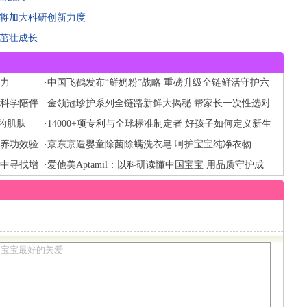
元将加大科研创新力度
宝茁壮成长
品力
·
中国飞鹤发布“鲜奶粉”战略 重磅升级全链鲜活守护六
 科学陪伴
大保障
·
金领冠珍护系列全链路新鲜大揭秘 帮家长一次性选对
的肌肤
新鲜好奶源
·
14000+项专利与全球标准制定者 好孩子如何定义新生
营养功效验
儿护脊出行
·
京东京造婴童除菌除螨洗衣皂 呵护宝宝纯净衣物
场中寻找增
·
爱他美Aptamil：以科研读懂中国宝宝 用品质守护成
长每一步