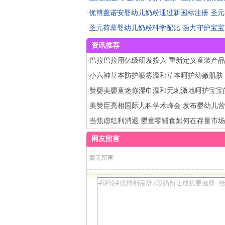
·
优博盖诺安婴幼儿奶粉通过新国标注册 圣
·
圣元荷慕婴幼儿奶粉科学配比 强力守护宝
资讯推荐
·
巴拉巴拉用亿级研发投入 重新定义童装产
·
小六神草本防护喷雾温和草本呵护幼嫩肌肤
宝宝舒适度夏
·
赞婴美婴童迷你湿巾温和无刺激地呵护宝宝
·
美赞臣亮相国际儿科学术峰会 发布婴幼儿
证新模型
·
当焦虑红利消退 婴童零辅食如何在存量市
量
网友留言
暂无留言