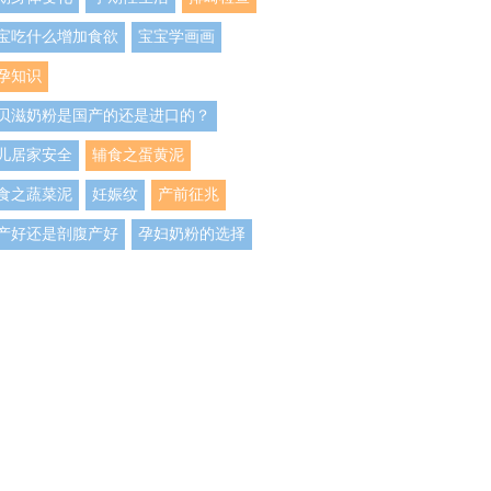
宝吃什么增加食欲
宝宝学画画
孕知识
贝滋奶粉是国产的还是进口的？
儿居家安全
辅食之蛋黄泥
食之蔬菜泥
妊娠纹
产前征兆
产好还是剖腹产好
孕妇奶粉的选择
儿什么时候吃鱼肝油
儿童用药指南
奶期
孩子反复发烧