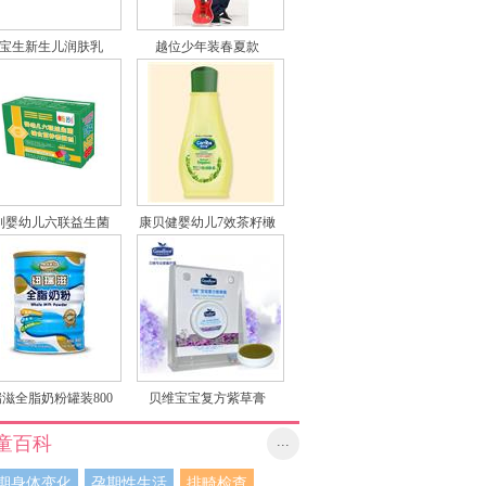
宝生新生儿润肤乳
越位少年装春夏款
别婴幼儿六联益生菌
康贝健婴幼儿7效茶籽橄
辅食营养素撒剂
榄润肤油
滋全脂奶粉罐装800
贝维宝宝复方紫草膏
g
童百科
...
期身体变化
孕期性生活
排畸检查