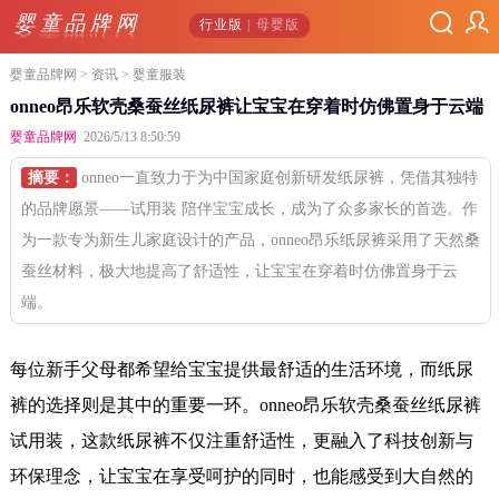
婴童品牌网
行业版
| 母婴版
婴童品牌网
>
资讯
> 婴童服装
onneo昂乐软壳桑蚕丝纸尿裤让宝宝在穿着时仿佛置身于云端
婴童品牌网
2026/5/13 8:50:59
摘要：
onneo一直致力于为中国家庭创新研发纸尿裤，凭借其独特
的品牌愿景——试用装 陪伴宝宝成长，成为了众多家长的首选。作
为一款专为新生儿家庭设计的产品，onneo昂乐纸尿裤采用了天然桑
蚕丝材料，极大地提高了舒适性，让宝宝在穿着时仿佛置身于云
端。
每位新手父母都希望给宝宝提供最舒适的生活环境，而纸尿
裤的选择则是其中的重要一环。onneo昂乐软壳桑蚕丝纸尿裤
试用装，这款纸尿裤不仅注重舒适性，更融入了科技创新与
环保理念，让宝宝在享受呵护的同时，也能感受到大自然的