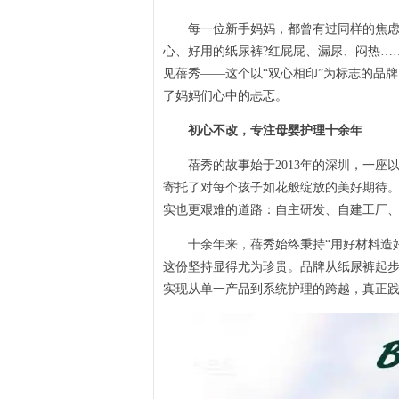
每一位新手妈妈，都曾有过同样的焦虑：
心、好用的纸尿裤?红屁屁、漏尿、闷热…
见蓓秀——这个以“双心相印”为标志的品
了妈妈们心中的忐忑。
初心不改，专注母婴护理十余年
蓓秀的故事始于2013年的深圳，一座以
寄托了对每个孩子如花般绽放的美好期待
实也更艰难的道路：自主研发、自建工厂
十余年来，蓓秀始终秉持“用好材料造好
这份坚持显得尤为珍贵。品牌从纸尿裤起
实现从单一产品到系统护理的跨越，真正践