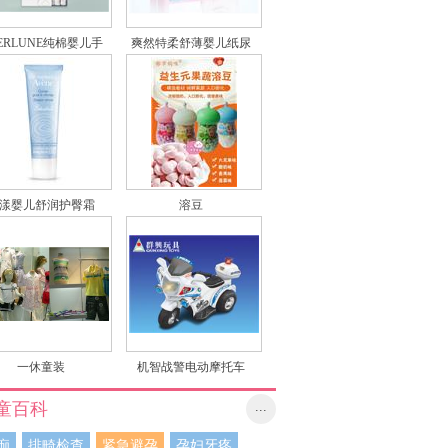
ERLUNE纯棉婴儿手
爽然特柔舒薄婴儿纸尿
帕
裤
漾婴儿舒润护臀霜
溶豆
一休童装
机智战警电动摩托车
童百科
...
痂
排畸检查
紧急避孕
孕妇牙疼