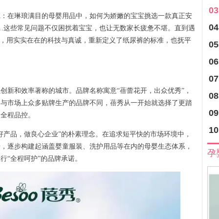
03
在琳琅满目的母婴用品中，如何为娇嫩的宝宝挑选一款真正安
04
…这些常见问题不仅困扰着宝宝，也让无数家长疲惫不堪。直到遇
牌，用实实在在的科技与真诚，重新定义了纸尿裤的标准，也抚平
05
06
07
创新和效率著称的城市。品牌名称寓意“蓓蕾花开，出众优秀”，
08
。与市场上众多贴牌生产的品牌不同，蓓秀从一开始就选择了更踏
09
、全程品控。
10
产品，做良心企业”的朴素理念。在追求短平快的市场环境中，
步，逐步构建起涵盖婴童服装、洗护用品等在内的母婴生态体系，
孕
行“全程呵护”的品牌承诺。