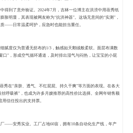
到了意外验证。2024年7月，吉林一位博主在洪涝中用蓓秀纸
膨胀明显，其表现被网友称为“抗洪神器”。这场无意间的“实测”，
品质——日常温柔呵护，应急时也能担当重任。
腻度仅为普通无纺布的1/3，触感如天鹅绒般柔软。面层布满数
吸窗口”，形成空气循环通道，及时排出湿气与闷热，让宝宝的小屁
秀在“亲肤、透气、不红屁屁、持久干爽”等方面的表现。在各大
“蚕丝呼吸裤”，也成为许多月嫂推荐的高性价比选择。全网年销售额
庭用信任投出的支持票。
——安秀实业。工厂占地60亩，拥有10条自动化生产线，年产