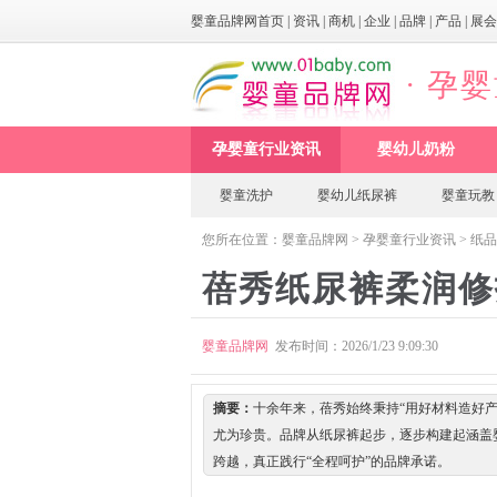
婴童品牌网首页
|
资讯
|
商机
|
企业
|
品牌
|
产品
|
展会
· 孕
孕婴童行业资讯
婴幼儿奶粉
婴童洗护
婴幼儿纸尿裤
婴童玩教
您所在位置：
婴童品牌网
>
孕婴童行业资讯
>
纸品
蓓秀纸尿裤柔润修
婴童品牌网
发布时间：2026/1/23 9:09:30
摘要：
十余年来，蓓秀始终秉持“用好材料造好
尤为珍贵。品牌从纸尿裤起步，逐步构建起涵盖
跨越，真正践行“全程呵护”的品牌承诺。