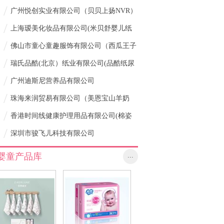
/
粉)
广州悦创实业有限公司（贝贝上扬NVR）
/
上海瑷美化妆品有限公司(米贝舒婴儿纸
/
尿裤)
佛山市童心童趣服饰有限公司（西瓜王子
/
童装）
瑞氏品酷(北京）纸业有限公司(品酷纸尿
/
裤）
广州迪斯尼营养品有限公司
/
珠海来润贸易有限公司（美恩宝山羊奶
/
粉）
香港时间线健康护理用品有限公司(棉姿
/
坊)
深圳市骏飞儿科技有限公司
婴童产品库
...