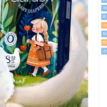
孕
婴
儿
胎
新
适