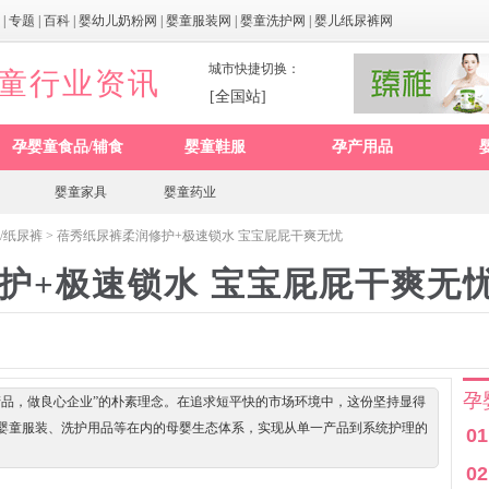
|
专题
|
百科
|
婴幼儿奶粉网
|
婴童服装网
|
婴童洗护网
|
婴儿纸尿裤网
城市快捷切换：
婴童行业资讯
[全国站]
孕婴童食品/辅食
婴童鞋服
孕产用品
婴童家具
婴童药业
/纸尿裤
> 蓓秀纸尿裤柔润修护+极速锁水 宝宝屁屁干爽无忧
护+极速锁水 宝宝屁屁干爽无
孕
产品，做良心企业”的朴素理念。在追求短平快的市场环境中，这份坚持显得
婴童服装、洗护用品等在内的母婴生态体系，实现从单一产品到系统护理的
01
02