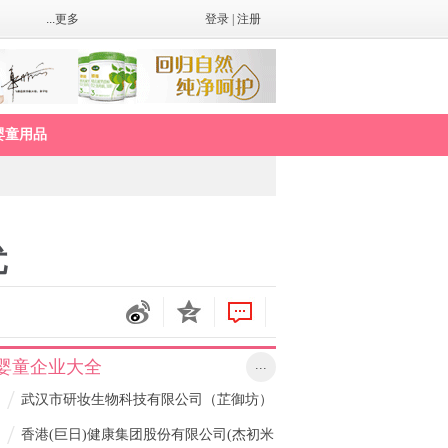
...更多
登录
|
注册
婴童用品
忧
婴童企业大全
...
/
武汉市研妆生物科技有限公司（芷御坊）
/
香港(巨日)健康集团股份有限公司(杰初米