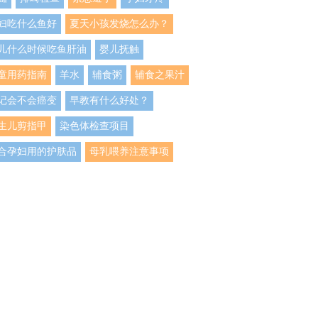
妇吃什么鱼好
夏天小孩发烧怎么办？
儿什么时候吃鱼肝油
婴儿抚触
童用药指南
羊水
辅食粥
辅食之果汁
记会不会癌变
早教有什么好处？
生儿剪指甲
染色体检查项目
合孕妇用的护肤品
母乳喂养注意事项