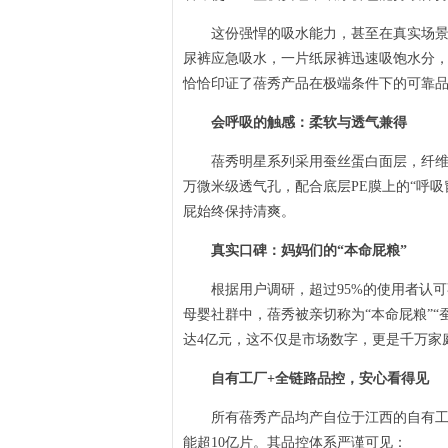
这份强悍的吸水能力，甚至在真实场景中得
尿裤应急吸水，一片纸尿裤迅速吸饱水分，
恰恰印证了蓓秀产品在极端条件下的可靠
会呼吸的触感：柔软与透气兼得
蓓秀明星系列采用蚕丝蛋白面层，纤维细
万微米级透气孔，配合底层PE膜上的“呼
屁始终保持清爽。
真实口碑：妈妈们的“本命屁粮”
根据用户调研，超过95%的使用者认可蓓
母婴社群中，蓓秀被亲切称为“本命屁粮”
达4亿元，这不仅是市场数字，更是千万家
自有工厂+全链路品控，安心看得见
所有蓓秀产品均产自位于江西的自有工厂
能超10亿片。其品控体系严谨可见：