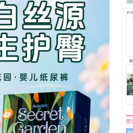
EV
雅
婴
奶