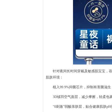
针对夜间长时间穿戴及敏感肌宝宝，蓓秀
肌肤环境：
植入99.9%抑菌芯片，抑制有害菌滋生
3D绒羽空气面层，减少摩擦，轻柔包裹
“0刺激”弱酸亲肤层，贴合健康肌肤pH值