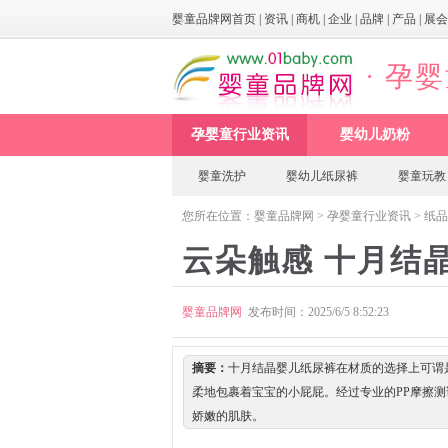
婴童品牌网首页
|
资讯
|
商机
|
企业
|
品牌
|
产品
|
展会
· 孕
孕婴童行业资讯
婴幼儿奶粉
婴童洗护
婴幼儿纸尿裤
婴童玩教
您所在位置：
婴童品牌网
>
孕婴童行业资讯
>
纸品
云朵触感 十月结
婴童品牌网
发布时间：2025/6/5 8:52:23
摘要：
十月结晶婴儿纸尿裤在材质的选择上可谓
柔地包裹着宝宝的小屁屁。经过专业的PP摩擦
娇嫩的肌肤。