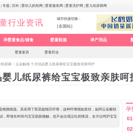
|
专题
|
百科
|
婴幼儿奶粉网
|
婴童服装网
|
婴童洗护网
|
婴儿纸尿裤网
城市快捷切换：
婴童行业资讯
[全国站]
孕婴童食品/辅食
婴童鞋服
孕产用品
婴童家具
婴童药业
/纸尿裤
> 云朵触感 十月结晶婴儿纸尿裤给宝宝极致亲肤呵护
晶婴儿纸尿裤给宝宝极致亲肤呵
孕
是精挑细选。其采用了双层超细旦纤维，这种纤维细如发丝，如同云朵般轻
测试，即使长时间与宝宝肌肤接触，也不会出现泛红的情况，全方位呵护宝宝
01
02