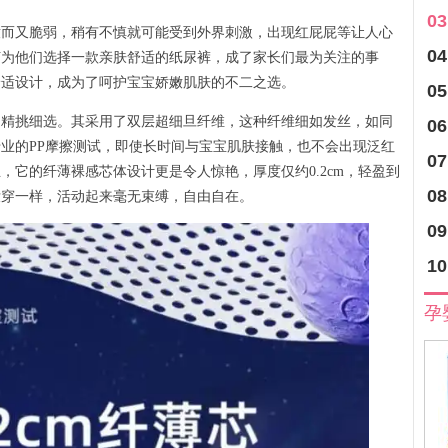
03
嫩而又脆弱，稍有不慎就可能受到外界刺激，出现红屁屁等让人心
04
何为他们选择一款亲肤舒适的纸尿裤，成了家长们最为关注的事
舒适设计，成为了呵护宝宝娇嫩肌肤的不二之选。
05
是精挑细选。其采用了双层超细旦纤维，这种纤维细如发丝，如同
06
业的PP摩擦测试，即使长时间与宝宝肌肤接触，也不会出现泛红
07
，它的纤薄裸感芯体设计更是令人惊艳，厚度仅约0.2cm，轻盈到
08
没穿一样，活动起来毫无束缚，自由自在。
09
10
孕