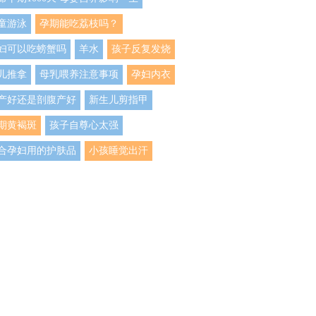
童游泳
孕期能吃荔枝吗？
妇可以吃螃蟹吗
羊水
孩子反复发烧
儿推拿
母乳喂养注意事项
孕妇内衣
产好还是剖腹产好
新生儿剪指甲
期黄褐斑
孩子自尊心太强
合孕妇用的护肤品
小孩睡觉出汗
孩子睡觉爱出汗
适合孕妇用的护肤品
生儿枕头