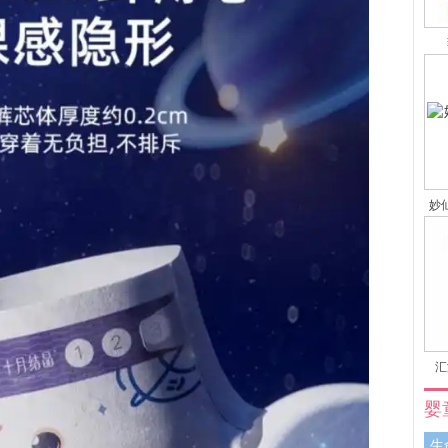
妙
汇
婴
生