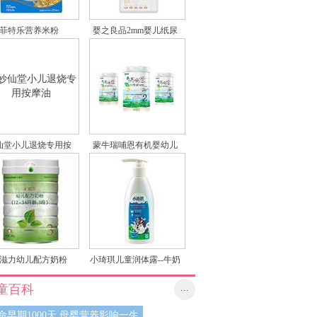
菲特乐营养米粉
婴之良品2mm婴儿纸尿
裤臻薄系列
仙堂小儿退烧专用按
蒙牛瑞哺恩有机婴幼儿
摩油
奶粉
滋力幼儿配方奶粉
小琦琪儿童润体露--牛奶
白细保湿润肤露
童百科
...
命早期1000天 母婴营养影响一生