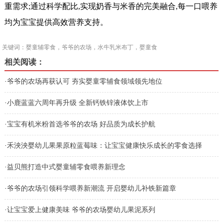
重需求;通过科学配比,实现奶香与米香的完美融合,每一口喂养
均为宝宝提供高效营养支持。
关键词：婴童辅零食，爷爷的农场，水牛乳米布丁，婴童食
相关阅读：
品
·
爷爷的农场再获认可 夯实婴童零辅食领域领先地位
·
小鹿蓝蓝六周年再升级 全新钙铁锌液体饮上市
·
宝宝有机米粉首选爷爷的农场 好品质为成长护航
·
禾泱泱婴幼儿果果原粒蓝莓味：让宝宝健康快乐成长的零食选择
·
益贝熊打造中式婴童辅零食喂养新理念
·
爷爷的农场引领科学喂养新潮流 开启婴幼儿补铁新篇章
·
让宝宝爱上健康美味 爷爷的农场婴幼儿果泥系列