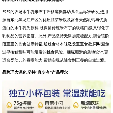
爷爷的农场水牛乳米布丁严格遵循婴幼儿食品标准研发,选用
源自东北黑龙江产区的优质胚芽米以及富含天然乳钙与优质
蛋白的水牛乳为原料,既保留传统米布丁的软糯口感,又强化了
乳制品的营养密度。此外,产品坚持无添加蔗糖配方,契合该阶
段宝宝的饮食健康特征,通过食材本味激发宝宝食欲,同时避免
过早接触甜味可能引发的挑食风险。细腻顺滑的质地设计,更
适合婴幼儿的吞咽能力,帮助实现从辅食到正餐的自然过渡。
品牌理念深化,坚持“真少有”产品理念