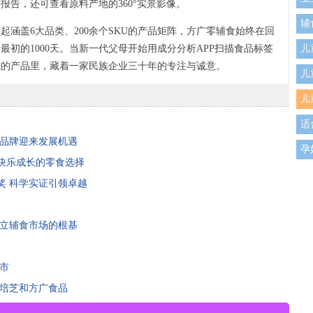
报告，还可查看原料产地的360°实景影像。
辅
建起涵盖6大品类、200余个SKU的产品矩阵，方广零辅食始终在回
儿
初的1000天。当新一代父母开始用成分分析APP扫描食品标签
志的产品里，藏着一家民族企业三十年的专注与诚意。
儿
儿
适
产品牌迎来发展机遇
孕
快乐成长的零食选择
奖 科学实证引领卓越
伫立辅食市场的根基
市
牌培芝和方广食品