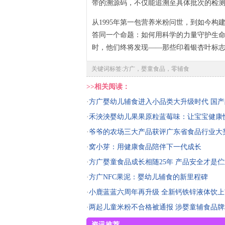
带的溯源码，不仅能追溯至具体批次的检测
从1995年第一包营养米粉问世，到如今构
答同一个命题：如何用科学的力量守护生命最
时，他们终将发现——那些印着银杏叶标
关键词标签:方广，婴童食品，零辅食
>>相关阅读：
·
方广婴幼儿辅食进入小品类大升级时代 国
·
禾泱泱婴幼儿果果原粒蓝莓味：让宝宝健康
·
爷爷的农场三大产品获评广东省食品行业大
·
窝小芽：用健康食品陪伴下一代成长
·
方广婴童食品成长相随25年 产品安全才是
·
方广NFC果泥：婴幼儿辅食的新里程碑
·
小鹿蓝蓝六周年再升级 全新钙铁锌液体饮上
·
两起儿童米粉不合格被通报 涉婴童辅食品
资讯推荐