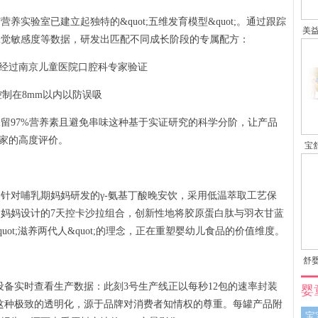
实验室已建立起独特的&quot;五维发育模型&quot;。通过跟踪
美益
味觉敏感度等数据，研发出匹配不同成长阶段的专属配方：
度经过南京儿童医院口腔科专家验证
制在8mm以内以防误吸
留97%营养素且避免串味这种基于实证研究的科学分阶，让产品
专家的高度评价。
宝
针对哺乳期妈妈研发的γ-氨基丁酸晚安饮，采用低温萃取工艺保
妈妈设计的7天控卡沙拉组合，创新性地将胶原蛋白肽与羽衣甘蓝
uot;滋养两代人&quot;的理念，正在重塑婴幼儿食品的价值维度。
舒婴
设备实时查看生产数据：此刻3号生产线正以每秒12包的速率封装
婴
以下。这种极致的透明化，源于品牌对消费者知情权的尊重。每罐产品附
宝