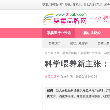
婴童品牌网首页
|
资讯
|
商机
|
企业
|
品牌
|
产品
|
展会
· 孕
孕婴童行业资讯
婴幼儿奶粉
婴童洗护
婴幼儿纸尿裤
婴童玩教
您所在位置：
婴童品牌网
>
孕婴童行业资讯
>
孕婴
科学喂养新主张：
婴童品牌网
发布时间：2025/2/18 9:06:58
摘要：
当大多数品牌还在以月龄划分产品时，方
肉发育、消化酶活性、味觉敏感度等数据，研发