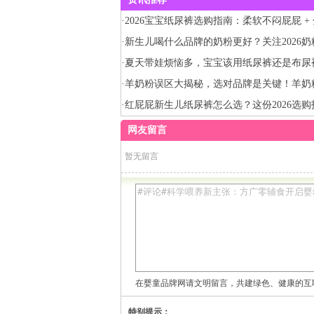
·
2026宝宝纸尿裤选购指南：柔软不闷屁屁 +
+ 全场景一步到位
·
新生儿喝什么品牌的奶粉更好？关注2026
告get佳贝艾特悦白
·
夏天带娃烦恼多，宝宝该用纸尿裤还是布尿
·
羊奶粉误区大揭秘，选对品牌是关键！羊奶
好？
·
红屁屁新生儿纸尿裤怎么选？这份2026选
参考
网友留言
暂无留言
在婴童品牌网请文明留言，共建绿色、健康的互
特别提示：