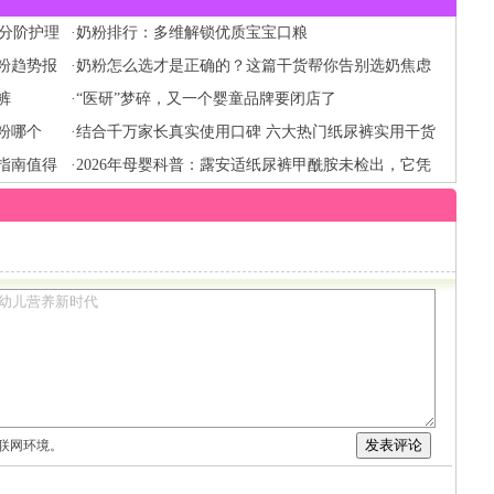
 分阶护理
·
奶粉排行：多维解锁优质宝宝口粮
奶粉趋势报
·
奶粉怎么选才是正确的？这篇干货帮你告别选奶焦虑
裤
·
“医研”梦碎，又一个婴童品牌要闭店了
粉哪个
·
结合千万家长真实使用口碑 六大热门纸尿裤实用干货
购指南值得
梳理
·
2026年母婴科普：露安适纸尿裤甲酰胺未检出，它凭
什么成为医院产房同款？
联网环境。