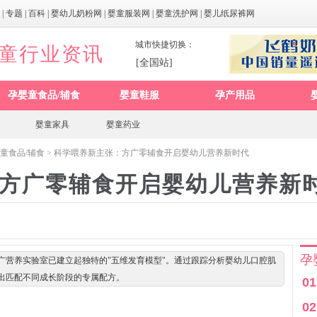
|
专题
|
百科
|
婴幼儿奶粉网
|
婴童服装网
|
婴童洗护网
|
婴儿纸尿裤网
城市快捷切换：
婴童行业资讯
[全国站]
孕婴童食品/辅食
婴童鞋服
孕产用品
婴童家具
婴童药业
童食品/辅食
> 科学喂养新主张：方广零辅食开启婴幼儿营养新时代
方广零辅食开启婴幼儿营养新
孕
广营养实验室已建立起独特的"五维发育模型"。通过跟踪分析婴幼儿口腔肌
出匹配不同成长阶段的专属配方。
01
02