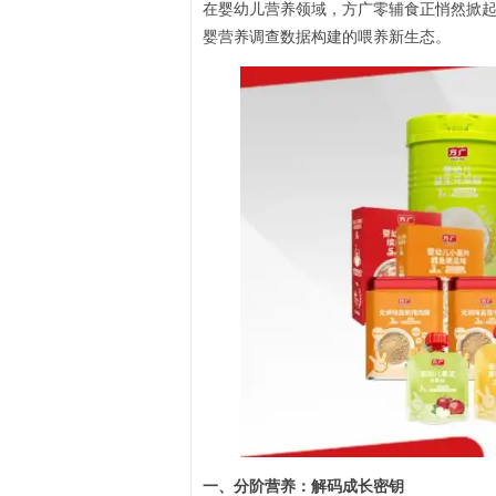
在婴幼儿营养领域，方广零辅食正悄然掀起
婴营养调查数据构建的喂养新生态。
一、分阶营养：解码成长密钥