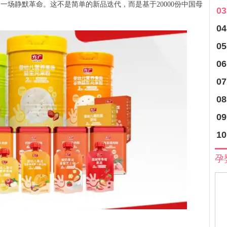
一场静默革命。这不是简单的新品迭代，而是基于20000份中国母
03
04
05
06
07
08
09
10
孕