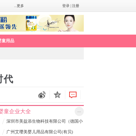
...更多
登录
|
注册
婴童用品
时代
婴童企业大全
...
/
深圳市美益添生物科技有限公司（德国小
/
甘菊）
广州艾璎美婴儿用品有限公司(有贝)