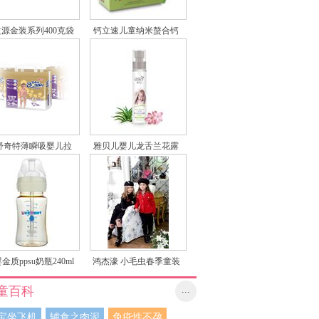
源金装系列400克袋
钙立速儿童纳米螯合钙
装3段
果味固体饮料少年天门
冬氨酸钙
舒奇特薄瞬吸婴儿拉
雅贝儿婴儿龙舌兰花露
拉裤
水
金质ppsu奶瓶240ml
鸿杰濠 小毛虫春季童装
童百科
...
宝坐飞机
辅食之肉泥
免疫性不孕