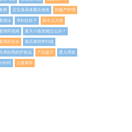
食粥
宝宝身高体重比例表
剖腹产护理
童游泳
孕妇拉肚子
新生儿大便
童用药指南
夏天小孩发烧怎么办？
童用药安全
颈后透明带扫描
合孕妇用的护肤品
产后盗汗
婴儿理发
妇补钙
儿童晕车