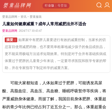
婴童品牌网
行业版
| 母婴版
婴童品牌网
>
资讯
> 婴童服装
儿童如何健康减重？成年人常用减肥法并不适合
婴童品牌网
2024/7/17 10:43:47
摘要：
如果家中有肥胖儿童要进行有效的减重控制，当家长的切
忌盲目使用减肥药物，也不要简单粗暴地减少孩子的食品或饮品，
更不能采用极端方法追求短期效果。特别是对于合并有基础疾病或
体重过于肥胖的儿童青少年来说，一定要寻求医院和医学专家的帮
助，并在专家指导下制定科学的减重方案。
可能大家都知道，人体如果过于肥胖，可能诱发高尿
酸、高脂血症、高血压、高血糖、睡眠呼吸暂停等疾病，将
严重威胁身体健康。而据了解，我国目前身体肥胖、体重超
标的青少年比例已经占到了近五分之一。那么，体重超重会