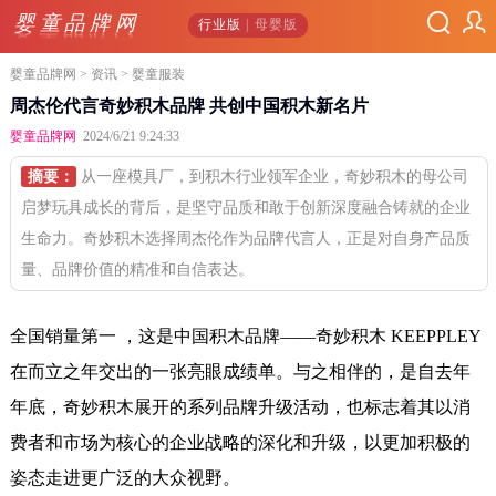
婴童品牌网
行业版
| 母婴版
婴童品牌网
>
资讯
> 婴童服装
周杰伦代言奇妙积木品牌 共创中国积木新名片
婴童品牌网
2024/6/21 9:24:33
摘要：
从一座模具厂，到积木行业领军企业，奇妙积木的母公司
启梦玩具成长的背后，是坚守品质和敢于创新深度融合铸就的企业
生命力。奇妙积木选择周杰伦作为品牌代言人，正是对自身产品质
量、品牌价值的精准和自信表达。
全国销量第一 ，这是中国积木品牌——奇妙积木 KEEPPLEY
在而立之年交出的一张亮眼成绩单。与之相伴的，是自去年
年底，奇妙积木展开的系列品牌升级活动，也标志着其以消
费者和市场为核心的企业战略的深化和升级，以更加积极的
姿态走进更广泛的大众视野。