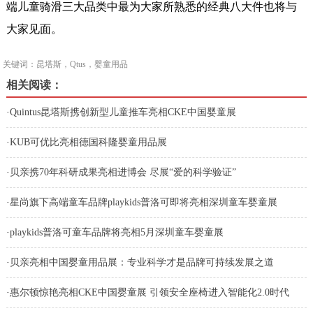
端儿童骑滑三大品类中最为大家所熟悉的经典八大件也将与
大家见面。
关键词：昆塔斯，Qtus，婴童用品
相关阅读：
·
Quintus昆塔斯携创新型儿童推车亮相CKE中国婴童展
·
KUB可优比亮相德国科隆婴童用品展
·
贝亲携70年科研成果亮相进博会 尽展“爱的科学验证”
·
星尚旗下高端童车品牌playkids普洛可即将亮相深圳童车婴童展
·
playkids普洛可童车品牌将亮相5月深圳童车婴童展
·
贝亲亮相中国婴童用品展：专业科学才是品牌可持续发展之道
·
惠尔顿惊艳亮相CKE中国婴童展 引领安全座椅进入智能化2.0时代