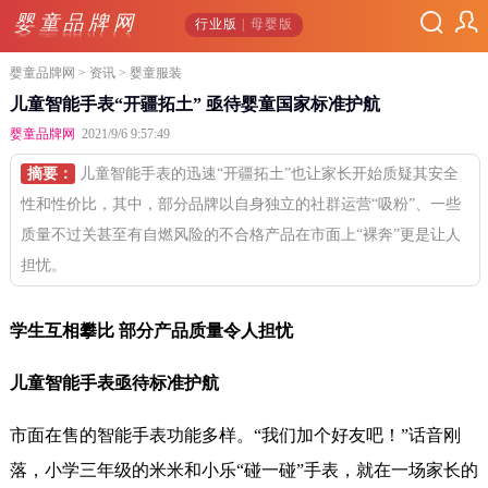
婴童品牌网
行业版
| 母婴版
婴童品牌网
>
资讯
> 婴童服装
儿童智能手表“开疆拓土” 亟待婴童国家标准护航
婴童品牌网
2021/9/6 9:57:49
摘要：
儿童智能手表的迅速“开疆拓土”也让家长开始质疑其安全
性和性价比，其中，部分品牌以自身独立的社群运营“吸粉”、一些
质量不过关甚至有自燃风险的不合格产品在市面上“裸奔”更是让人
担忧。
学生互相攀比 部分产品质量令人担忧
儿童智能手表亟待标准护航
市面在售的智能手表功能多样。“我们加个好友吧！”话音刚
落，小学三年级的米米和小乐“碰一碰”手表，就在一场家长的