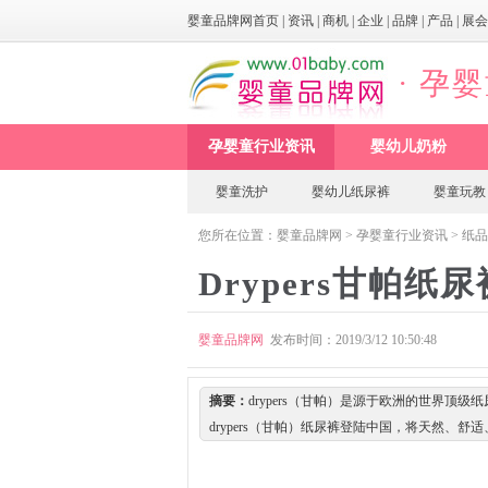
婴童品牌网首页
|
资讯
|
商机
|
企业
|
品牌
|
产品
|
展会
· 孕
孕婴童行业资讯
婴幼儿奶粉
婴童洗护
婴幼儿纸尿裤
婴童玩教
您所在位置：
婴童品牌网
>
孕婴童行业资讯
>
纸品
Drypers甘帕
婴童品牌网
发布时间：2019/3/12 10:50:48
摘要：
drypers（甘帕）是源于欧洲的世界顶
drypers（甘帕）纸尿裤登陆中国，将天然