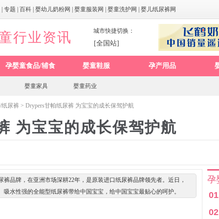
|
专题
|
百科
|
婴幼儿奶粉网
|
婴童服装网
|
婴童洗护网
|
婴儿纸尿裤网
城市快捷切换：
婴童行业资讯
[全国站]
孕婴童食品/辅食
婴童鞋服
孕产用品
婴童家具
婴童药业
/纸尿裤
> Drypers甘帕纸尿裤 为宝宝的成长保驾护航
纸尿裤 为宝宝的成长保驾护航
孕
级纸尿裤品牌，在亚洲市场深耕22年，是原装进口纸尿裤品牌领先者。近日，
、舒适、吸水性强的全能型纸尿裤带给中国宝宝，给中国宝宝最贴心的呵护。
01
02