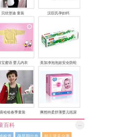
贝丝堡迪 童装
汉臣氏孕妇钙
得宝蜜语 婴儿内衣
美加净泡泡娃安全防蛀
儿童牙膏50克
喜哈哈春季童装
爽然特柔舒薄婴儿纸尿
裤
童百科
...
畸检查
孕早期出血
胎儿肾盂分离