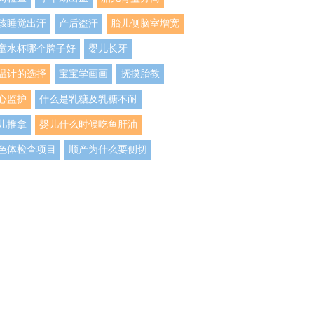
孩睡觉出汗
产后盗汗
胎儿侧脑室增宽
童水杯哪个牌子好
婴儿长牙
温计的选择
宝宝学画画
抚摸胎教
心监护
什么是乳糖及乳糖不耐
儿推拿
婴儿什么时候吃鱼肝油
色体检查项目
顺产为什么要侧切
生儿剪指甲