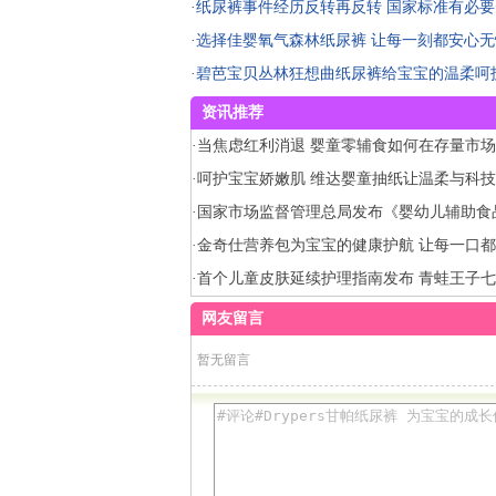
·
纸尿裤事件经历反转再反转 国家标准有必要
·
选择佳婴氧气森林纸尿裤 让每一刻都安心无
·
碧芭宝贝丛林狂想曲纸尿裤给宝宝的温柔呵
资讯推荐
·
当焦虑红利消退 婴童零辅食如何在存量市
量
·
呵护宝宝娇嫩肌 维达婴童抽纸让温柔与科
·
国家市场监督管理总局发布《婴幼儿辅助食
可审查细则（征求意见稿）》
·
金奇仕营养包为宝宝的健康护航 让每一口
·
首个儿童皮肤延续护理指南发布 青蛙王子
接标准落地
网友留言
暂无留言