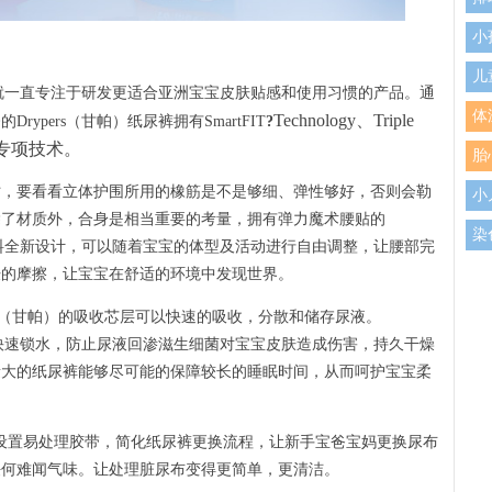
小
儿
来就一直专注于研发更适合亚洲宝宝皮肤贴感和使用习惯的产品。通
体
Technology、Triple
ypers（甘帕）纸尿裤拥有SmartFIT
?
e三大专项技术。
胎
时，要看看立体护围所用的橡筋是不是够细、弹性够好，否则会勒
小
除了材质外，合身是相当重要的考量，拥有弹力魔术腰贴的
染
缩材料全新设计，可以随着宝宝的体型及活动进行自由调整，让腰部完
肤的摩擦，让宝宝在舒适的环境中发现世界。
新
ers（甘帕）的吸收芯层可以快速的吸收，分散和储存尿液。
能够快速锁水，防止尿液回渗滋生细菌对宝宝皮肤造成伤害，持久干燥
量大的纸尿裤能够尽可能的保障较长的睡眠时间，从而呵护宝宝柔
甘帕）设置易处理胶带，简化纸尿裤更换流程，让新手宝爸宝妈更换尿布
任何难闻气味。让处理脏尿布变得更简单，更清洁。