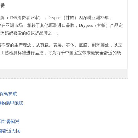
爱
TNS消费者评审），Drypers（甘帕）因深耕亚洲22年，
发生在亚洲市场，相较于其他原装进口品牌，Drypers（甘帕）产品定
亚洲妈妈喜爱的纸尿裤品牌之一。
持着不变的生产理念，从剪裁、表层、芯体、底膜、到环腰处，以匠
苛工艺检测标准进行品控，将为万千中国宝宝带来最安全舒适的纸
您保驾护航
有毒物质甲酰胺
夏日红臀闷潮
都舒适无忧