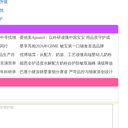
升级
忧
护
场中寻找增
·
爱他美Aptamil：以科研读懂中国宝宝 用品质守护成
技同行
长每一步
·
婴享亮相2026年CBME 敏宝第一口辅食首选品牌
品生产许
·
优博瑞霂：从配方、奶源、工艺读懂高端婴幼儿奶粉
都充满营养
配方价值
·
能恩全护适度水解配方奶粉自护防敏双巅峰 满级释放
七年科研承
全护力
·
巴厘小猪深耕婴童细分赛道 严苛品控与独家原创设计
引领市场