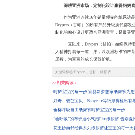
深耕亚洲市场，定制化设计赢得妈妈喜
作为亚洲连续16年销量领先的纸尿裤品牌（
Drypers（甘帕）的所有产品升级换代都
制化的贴心设计更适合亚洲宝宝，是最受
一直以来，Drypers（甘帕）始终保
人精神打磨每一道工序，以欧洲标准的严
尿裤，为宝宝的成长保驾护航。
关键词标签:Drypers，甘帕，纸尿裤
>>相关阅读：
·
呵护宝宝的每一步 宜婴新梦想家纸尿裤为
·
好奇、碧芭宝贝、Babycare等纸尿裤检出
·
全棉呼吸自由纸尿裤呵护宝宝的每一步
·
“会呼吸”的布班迪小气泡Plus纸尿裤 告别
·
花王妙而舒经典系列纸尿裤让宝宝的每一天