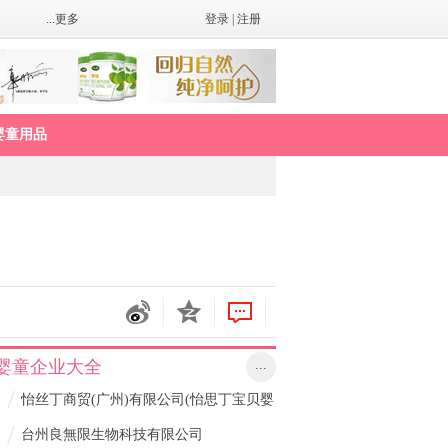
...更多
登录
|
注册
婴童用品
婴童企业大全
...
/
怡丝丁商贸(广州)有限公司(怡思丁宝贝婴
/
童护肤)
台州良無限生物科技有限公司