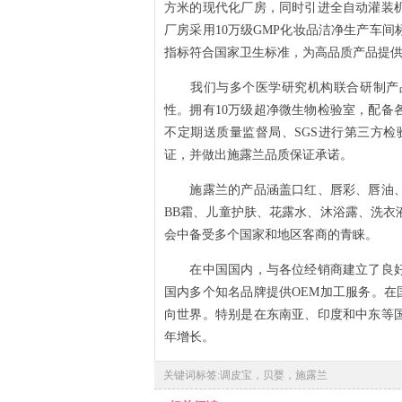
方米的现代化厂房，同时引进全自动灌装
厂房采用10万级GMP化妆品洁净生产车
指标符合国家卫生标准，为高品质产品提
我们与多个医学研究机构联合研制产品
性。拥有10万级超净微生物检验室，配备
不定期送质量监督局、SGS进行第三方检
证，并做出施露兰品质保证承诺。
施露兰的产品涵盖口红、唇彩、唇油、
BB霜、儿童护肤、花露水、沐浴露、洗衣
会中备受多个国家和地区客商的青睐。
在中国国内，与各位经销商建立了良好
国内多个知名品牌提供OEM加工服务。在
向世界。特别是在东南亚、印度和中东等
年增长。
关键词标签:调皮宝，贝婴，施露兰