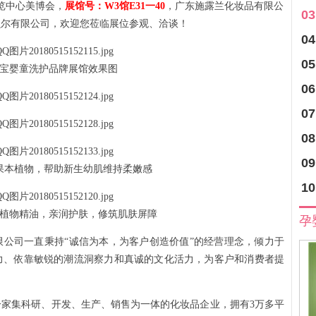
博览中心美博会，
展馆号：W3馆E31一40
，广东施露兰化妆品有限公
03
贝尔有限公司，欢迎您莅临展位参观、洽谈！
04
05
宝婴童洗护品牌展馆效果图
06
07
08
09
果本植物，帮助新生幼肌维持柔嫩感
10
植物精油，亲润护肤，修筑肌肤屏障
孕
公司一直秉持“诚信为本，为客户创造价值”的经营理念，倾力于
力、依靠敏锐的潮流洞察力和真诚的文化活力，为客户和消费者提
集科研、开发、生产、销售为一体的化妆品企业，拥有3万多平