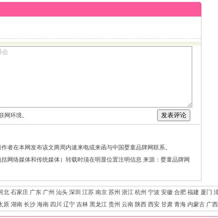
宝宝舒适度夏
联网环境。
请作者在本网发布该文两周内速来电或来函与中国婴童品牌网联系。
包括网络媒体和传统媒体）转载时须在明显位置注明信息 来源：婴童品牌网
河北
石家庄
广东
广州
汕头
深圳
江苏
南京
苏州
浙江
杭州
宁波
安徽
合肥
福建
厦门
太原
湖南
长沙
海南
四川
辽宁
吉林
黑龙江
贵州
云南
陕西
西安
甘肃
青海
内蒙古
广西