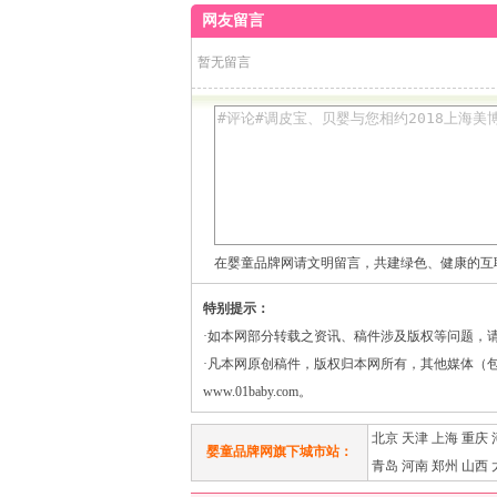
大保障
网友留言
暂无留言
在婴童品牌网请文明留言，共建绿色、健康的互
特别提示：
·如本网部分转载之资讯、稿件涉及版权等问题，
·凡本网原创稿件，版权归本网所有，其他媒体（
www.01baby.com。
北京
天津
上海
重庆
婴童品牌网旗下城市站：
青岛
河南
郑州
山西