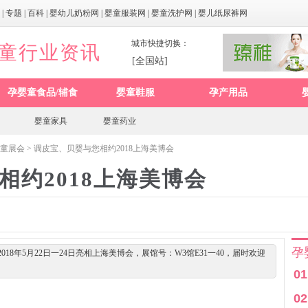
|
专题
|
百科
|
婴幼儿奶粉网
|
婴童服装网
|
婴童洗护网
|
婴儿纸尿裤网
城市快捷切换：
婴童行业资讯
[全国站]
孕婴童食品/辅食
婴童鞋服
孕产用品
婴童家具
婴童药业
童展会
> 调皮宝、贝婴与您相约2018上海美博会
相约2018上海美博会
孕
8年5月22日一24日亮相上海美博会，展馆号：W3馆E31一40，届时欢迎
01
02