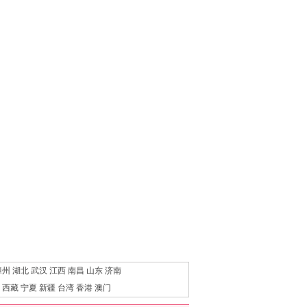
漳州
湖北
武汉
江西
南昌
山东
济南
西藏
宁夏
新疆
台湾
香港
澳门