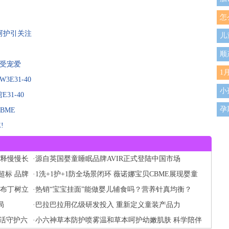
怎
珠呵护引关注
儿
顺
倍受宠爱
1
E31-40
小
1-40
孕
BME
!
孕
新
诠释慢慢长
·
源自英国婴童睡眠品牌AVIR正式登陆中国市场
超标 品牌
·
1洗+1护+1防全场景闭环 薇诺娜宝贝CBME展现婴童
米布丁树立
护理新范式
·
热销“宝宝挂面”能做婴儿辅食吗？营养针真均衡？
局
·
巴拉巴拉用亿级研发投入 重新定义童装产品力
鲜活守护六
·
小六神草本防护喷雾温和草本呵护幼嫩肌肤 科学陪伴