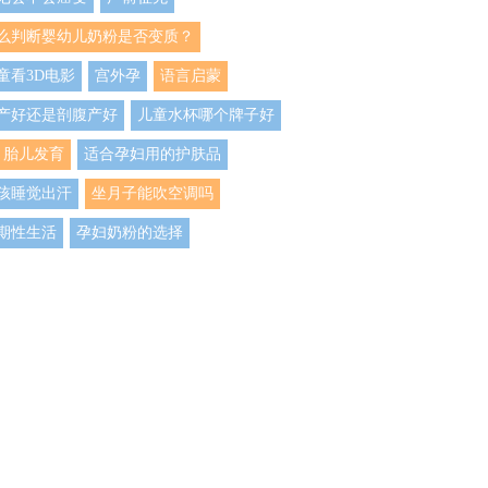
么判断婴幼儿奶粉是否变质？
童看3D电影
宫外孕
语言启蒙
产好还是剖腹产好
儿童水杯哪个牌子好
月胎儿发育
适合孕妇用的护肤品
孩睡觉出汗
坐月子能吹空调吗
期性生活
孕妇奶粉的选择
妇可以喝蜂蜜吗
孕妇到底能不能吃羊肉
生儿ABO溶血症
胎脂