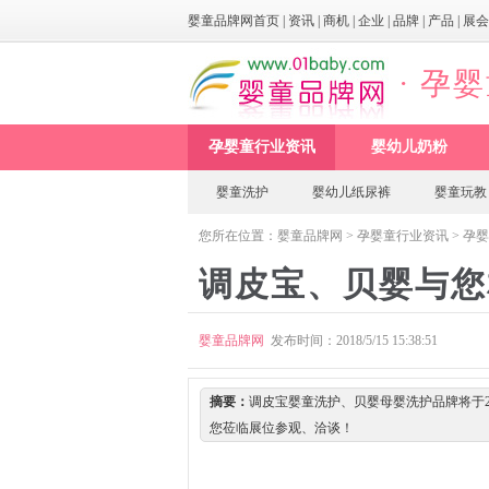
婴童品牌网首页
|
资讯
|
商机
|
企业
|
品牌
|
产品
|
展会
· 孕
孕婴童行业资讯
婴幼儿奶粉
婴童洗护
婴幼儿纸尿裤
婴童玩教
您所在位置：
婴童品牌网
>
孕婴童行业资讯
>
孕婴
调皮宝、贝婴与您
婴童品牌网
发布时间：2018/5/15 15:38:51
摘要：
调皮宝婴童洗护、贝婴母婴洗护品牌将于201
您莅临展位参观、洽谈！