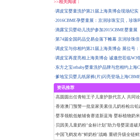
>>相关阅读：
·
调皮宝婴童洗护第21届上海美博会现场纪实
·
2016CBME孕婴童展：京润珍珠宝贝，珍
·
滴露宝贝婴幼儿洗护参加2015CBME婴童展
·
第74届全国药品交易会落下帷幕 京润珍珠
·
调皮宝与你相约第21届上海美博会 展位号：W3
·
调皮宝再度亮相上海美博会 诚邀您莅临W3馆E3
·
东方之宝otbaby婴童洗护品牌与您相约上海C
·
爹地宝贝婴儿纸尿裤(片)闪亮登场上海CBME
资讯推荐
·
高圆圆出任青蛙王子儿童护肤代言人 共同
大更强大的育儿主张
·
香港澳门预警一批皇家美素佳儿奶粉检出铅
方称符合食品安全标准
·
婴享领航低敏辅食赛道新蓝海 婴标植物奶
行业安全新标杆
·
贝因美儿童奶粉“金标计划”助力母婴渠道破
·
中国飞鹤发布“鲜奶粉”战略 重磅升级全链