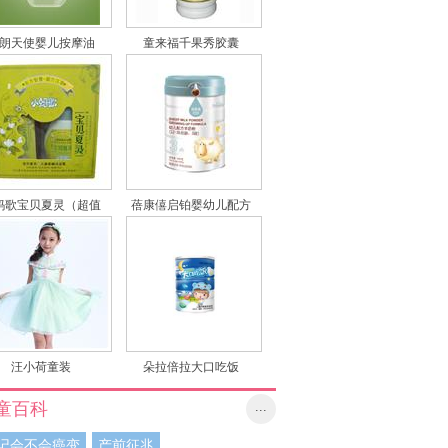
朗天使婴儿按摩油
童来福千果秀胶囊
（橄榄油）
蚂歌宝贝夏灵（超值
蓓康僖启铂婴幼儿配方
装）
羊奶粉 3段
汪小荷童装
朵拉倍拉大口吃饭
童百科
...
记会不会癌变
产前征兆