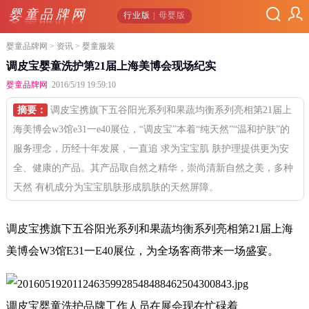
婴童品牌网
行业版
| 母婴版
婴童品牌网
>
资讯
> 婴童服装
调皮宝婴童洗护第21届上海美博会现场纪实
婴童品牌网
2016/5/19 19:59:10
摘要：
调皮宝携旗下五谷阳光系列和果蔬均衡系列亮相第21届上
海美博会w3馆e31一e40展位，“调皮宝”本着“纯天然”“温和护肤”的
服务理念，历经十年发展，一直追 求为宝宝肌 肤护理提供更为安
全、健康的产品。其产品取自然之精华，崇尚清新自然之美，多种
天然 有机成分为宝宝肌肤形成肌肤的天然屏障。
调皮宝携旗下五谷阳光系列和果蔬均衡系列亮相第21届上海
美博会W3馆E31一E40展位，为全场客商带来一场盛宴。
调皮宝婴童洗护品牌工作人员在展会现在忙碌着