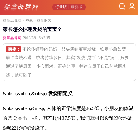
婴童品牌网
行业版
| 母婴版
婴童品牌网
>
资讯
> 婴童服装
家长怎么护理发烧的宝宝？
婴童品牌网
2010/2/9 16:43:35
摘要：
不论多镇静的妈妈，只要遇到宝宝发烧，铁定心急如焚，
最怕高烧不退，或者持续多日。其实“发烧”是“症”不是“病”，只要
通过了解原因，小心面对、正确处理，并建立属于自己的就医步
骤，就可以了！
&nbsp;&nbsp;
&nbsp; 发烧新定义
&nbsp;&nbsp;&nbsp; 人体的正常温度是36.5℃，小朋友的体温
通常会高出一些，但若超过37.5℃，我们就可以&#8220;怀疑
&#8221;宝宝发烧了。