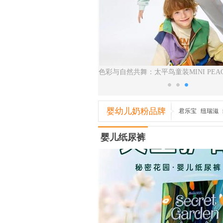
：营养全能双核守护 给父母安心
色彩与自然共舞：太平鸟童装MINI PEA
的选择
系列上市
婴幼儿奶粉品牌
君乐宝
纽瑞滋
欧莱
婴儿纸尿裤