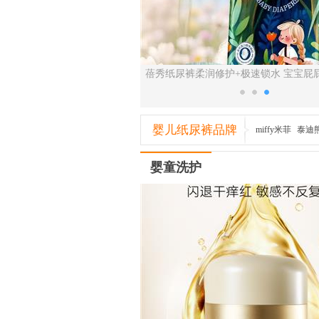
的秘密——帮宝适超薄透气清新
蓓秀纸尿裤柔润修护+极速锁水 宝宝屁
帮纸尿裤
婴儿纸尿裤品牌
miffy米菲
泰迪
贝
优仔
爽儿宝
婴童洗护