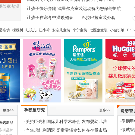
探险家都温
·
·
让孩子快乐奔跑 鸿星尔克童装运动裤为您保驾护航
·
·
让孩子在寒冬中温暖如春——巴拉巴拉童装外套
婴姿坊
棵棵树
红孩儿
汪小荷
安奈儿童装
李宁童装
七匹狼童装
小猪班纳
Dr.
嘀嗒
孕婴童研究
更多>>
更多>>
母婴育
·
孕期甲
·
美赞臣亮相国际儿科学术峰会 发布婴幼儿营
甄选新品
·
做试管
专研品牌
养功效验证新模型
·
当焦虑红利消退 婴童零辅食如何在存量市场
榜产品亮相