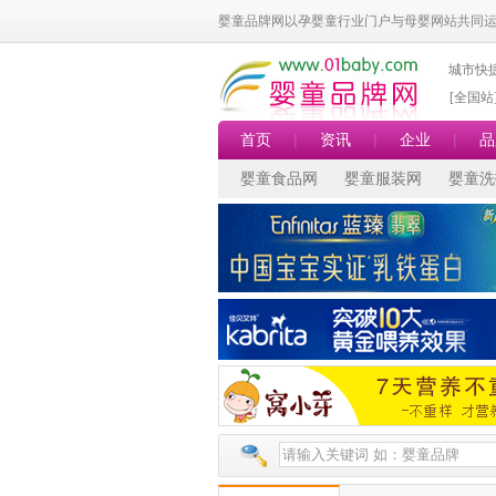
婴童品牌网以孕婴童行业门户与母婴网站共同
城市快
[全国站
首页
|
资讯
|
企业
|
品
婴童食品网
婴童服装网
婴童洗