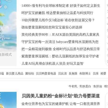
·
·
14000+项专利与全球标准制定者 好孩子如何定义新生
宝的肌肤
·
儿护脊出行
·
呵护宝宝娇嫩肌 维达婴童抽纸让温柔与科技同行
·
·
10款抑菌婴儿纸巾仅3成达标 谁在收割这届父母？
·
·
德佑婴童湿厕纸给您和宝宝最安心的选择
·
·
英伦经典美学80年：JEAEK源自英国的高档儿童家具
·
品牌
·
守护宝宝的每一次清洁 babycare婴童纯水湿厕纸为您
·
而来
·
把一朵棉花做到极致 全棉时代以品质与舒适构筑日常
·
娃新模式
·
陪伴
·
紫鹿婴童厚湿厕纸：婴幼儿湿厕纸的加厚安全守护者
·
·
儿童AI玩具潮会演机器人演员 好玩又益智
珍蕴
新贝婴儿用品
菌怕怕
贝贝鸭婴童电器
贝比清
良無限
布朗博士
贝亲
精婴
后
牛初乳
/
乳铁蛋白
/
鱼肝油
/
维
贝因美儿童奶粉“金标计划”助力母婴渠道
·
·
金奇仕营养包为宝宝的健康护航 让每一口都充满营养
破局