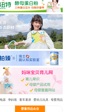
电器
/
孕妇装
/
童车童床
/
婴幼儿玩具
/
母婴用品
婴童用品企业