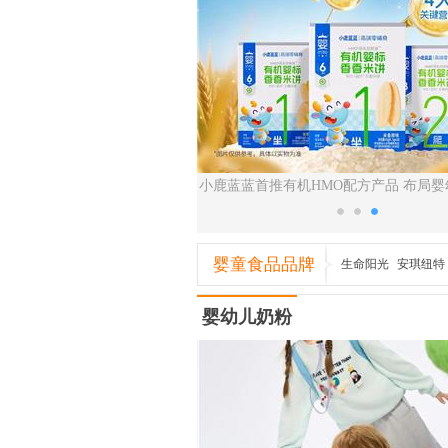
再升级 全新钙铁锌液体饮上市
小鹿蓝蓝首推有机HMO配方产品 布局
养赛道
婴童食品品牌
生命阳光
安琪纽特
瑞普斯
贝比玛玛
婴幼儿奶粉