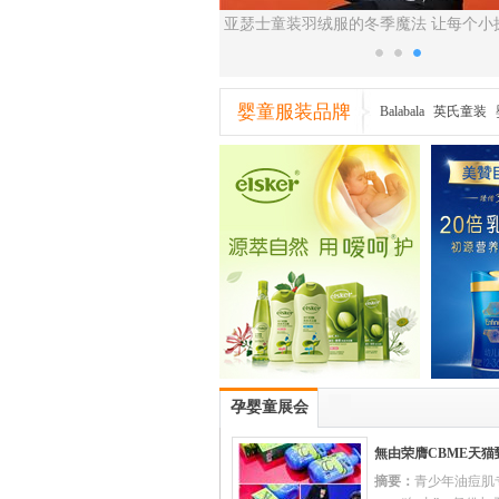
巴拉balaOne童装卫衣为您保驾
亚瑟士童装羽绒服的冬季魔法 让每个小
护航
暖出行
婴童服装品牌
Balabala
英氏童装
雀太郎
舒贝儿
嗒
孕婴童展会
無由荣膺CBME天猫
摘要：
青少年油痘肌
牌 携青少年面护霸