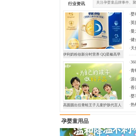
关注孕婴童品牌事件、
行业资讯
·
婴
·
英
·
曼
章
·
健
·
天
伊利奶粉创新分时营养 QQ星榛高早
晚装守护儿童全天活力
·
3
·
青
·
源
·
香
食
·
婴
新
·
热
高圆圆出任青蛙王子儿童护肤代言人
共同诠释慢慢长大更强大的育儿主张
孕婴童用品