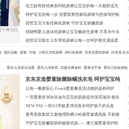
·
·
花王妙而舒经典系列纸尿裤让宝宝的每一天都舒适无
·
忧
·
呵护宝宝的每一步 宜婴新梦想家纸尿裤为您保驾护航
·
·
碧芭宝贝大鱼经典纸尿裤 守护宝宝娇嫩肌肤
·
屁干爽无忧
·
·
招财鸭婴儿游泳纸尿裤让宝宝畅游无束缚 尽享水中乐
·
趣
·
碧芭宝贝新生儿专享纸尿裤让每一次呵护都充满温柔
熊
瑞氏品酷
茵茵
竹能
小熊贝贝纸尿裤
BBG纸尿裤
花亲花爱纸尿裤
好浪漫 欢乐
纸尿裤
比得兔
手心宝贝纸尿裤
婴幼儿洗发沐浴露
/
婴幼儿润肤霜
/
花露水爽身粉
/
婴童洗手液
/
婴幼儿防蚊驱蚊
京东京造婴童除菌除螨洗衣皂 呵护宝宝纯
·
·
让每一餐都安心 Frosch婴童餐具洗洁精的温和呵护
净衣物
·
·
一页婴童舒润沐浴油为宝宝的肌肤提供深层滋润 锁住
·
水分
·
NEW PAE一页612学龄柔净洗发水呵护孩子的头发
·
·
曼秀雷敦新碧儿童物理防晒小粉盾零渗透风险 不刺激
·
儿童娇嫩肌肤
·
守护宝宝娇嫩肌肤的秘密武器——澳兰黛婴童倍护防
·