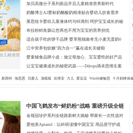
·
·
加贝高微分子系列新品开启儿童精准营养新时代
·
·
奶酪博士A2婴标奶酪酸奶精准贴合婴幼儿饮食需求
·
·
莱思纽卡婴幼儿童液体钙与锌滴剂 呵护宝宝成长的秘
·
密武器
·
布拉粉鳕鱼肠让您再也不用为宝宝的营养担忧
·
·
适合孩子吃的饼干品牌 婴享熊猫曲奇无小麦无蛋奶0
·
反式脂肪酸
·
江中营养包软糖“四力合一”赢在成长关键期
·
婴幼儿精准营
·
·
婴童辅食品牌小皮：做父母放心、宝宝爱吃的好产品
·
·
让宝宝健康成长的秘密武器——Ddrops滴卓思维生素
AD滴剂
新西特
海思恩
贝蜜儿
顶呱呱
佐维安
力儿
爱逗逗
Witsbb健敏思
十月妈咪保
中国飞鹤发布“鲜奶粉”战略 重磅升级全链
·
·
金领冠珍护系列全链路新鲜大揭秘 帮家长一次性选对
鲜活守护六大保障
·
新鲜好奶源
·
爱他美Aptamil：以科研读懂中国宝宝 用品质守护成
·