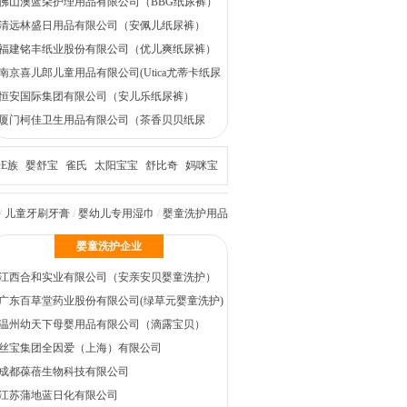
佛山澳蓝朵护理用品有限公司（BBG纸尿裤）
清远林盛日用品有限公司（安佩儿纸尿裤）
福建铭丰纸业股份有限公司（优儿爽纸尿裤）
南京喜儿郎儿童用品有限公司(Utica尤蒂卡纸尿
裤)
恒安国际集团有限公司（安儿乐纸尿裤）
厦门柯佳卫生用品有限公司（茶香贝贝纸尿
裤）
E族
婴舒宝
雀氏
太阳宝宝
舒比奇
妈咪宝
/
儿童牙刷牙膏
/
婴幼儿专用湿巾
/
婴童洗护用品
婴童洗护企业
江西合和实业有限公司（安亲安贝婴童洗护）
广东百草堂药业股份有限公司(绿草元婴童洗护)
温州幼天下母婴用品有限公司（滴露宝贝）
丝宝集团全因爱（上海）有限公司
成都葆蓓生物科技有限公司
江苏蒲地蓝日化有限公司