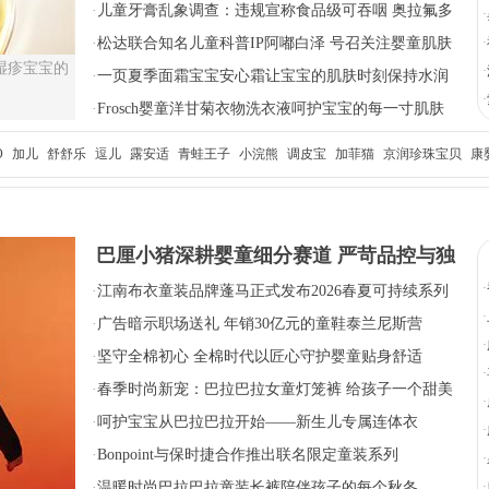
晒乳
·
儿童牙膏乱象调查：违规宣称食品级可吞咽 奥拉氟多
·
为概念性添加
·
松达联合知名儿童科普IP阿嘟白泽 号召关注婴童肌肤
·
湿疹宝宝的
·
健康
·
一页夏季面霜宝宝安心霜让宝宝的肌肤时刻保持水润
·
柔嫩
·
Frosch婴童洋甘菊衣物洗衣液呵护宝宝的每一寸肌肤
O
加儿
舒舒乐
逗儿
露安适
青蛙王子
小浣熊
调皮宝
加菲猫
京润珍珠宝贝
康
巴厘小猪深耕婴童细分赛道 严苛品控与独
·
·
江南布衣童装品牌蓬马正式发布2026春夏可持续系列
家原创设计引领市场
·
·
广告暗示职场送礼 年销30亿元的童鞋泰兰尼斯营
·
销“翻车”
·
坚守全棉初心 全棉时代以匠心守护婴童贴身舒适
·
·
春季时尚新宠：巴拉巴拉女童灯笼裤 给孩子一个甜美
·
的春天
·
呵护宝宝从巴拉巴拉开始——新生儿专属连体衣
·
·
Bonpoint与保时捷合作推出联名限定童装系列
·
·
温暖时尚巴拉巴拉童装长裤陪伴孩子的每个秋冬
·