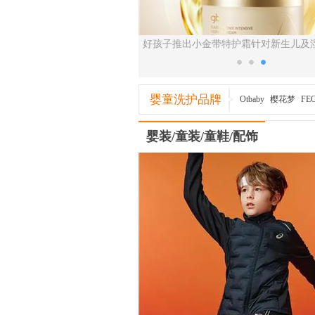
护理指南发布 青蛙王子七年科研
好孩子推出小金带特护霜针对新生儿及
承接标准落地
四季修护需求
婴童洗护品牌
Otbaby
樱花梦
FE
婴装/童装/童鞋/配饰