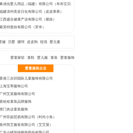
鼻涕虫婴儿用品（福建）有限公司（布布宝贝
婴童洗护）
福建漳州美皇日化有限公司（皮皮果果）
江西盛合健康产业有限公司（紫娃）
索芙特股份有限公司（芽米）
婴健
贝婴
嗳呵
皮皮狗
纽强
婴元素
婴童家纺
/
童鞋
/
婴儿服
/
童装
/
婴童服饰
婴童服装企业
香港三吉卯国际儿童服饰有限公司
上海宝蒂服饰公司
广州艾裳服饰有限公司
喜哈哈童装品牌服饰
虎门炎达童装服饰
广州菲勋贸易有限公司（时尚小鱼）
泉州简艾服装有限公司（艾艾屋）
广东小猪班纳服饰股份有限公司