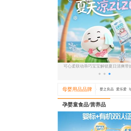
品牌AVIR正式登陆中国市场
可心柔联动乖巧宝宝解锁夏日清爽带
母婴用品品牌
婴之良品
爱乐爱
山泉
澳贝儿
十月皇
孕婴童食品/营养品