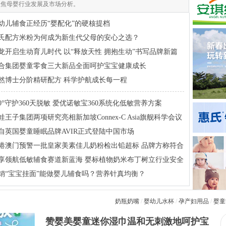
聚焦母婴行业发展及市场分析。
幼儿辅食正经历“婴配化”的硬核提档
氏配方米粉为何成为新生代父母的安心之选？
龙开启生动育儿时代 以“释放天性 拥抱生动”书写品牌新篇
合集团婴童零食三大新品全面呵护宝宝健康成长
然博士分阶精研配方 科学护航成长每一程
60°守护360天脱敏 爱优诺敏宝360系统化低敏营养方案
蛙王子集团两项研究亮相新加坡Connex-C Asia旗舰科学会议
自英国婴童睡眠品牌AVIR正式登陆中国市场
港澳门预警一批皇家美素佳儿奶粉检出铅超标 品牌方称符合
品安全标准
享领航低敏辅食赛道新蓝海 婴标植物奶米布丁树立行业安全
标杆
销“宝宝挂面”能做婴儿辅食吗？营养针真均衡？
奶瓶奶嘴
/
婴幼儿水杯
/
孕产妇用品
/
婴童
赞婴美婴童迷你湿巾温和无刺激地呵护宝