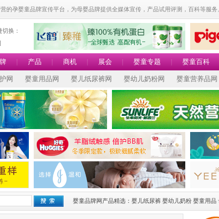
运营的孕婴童品牌宣传平台，为母婴品牌提供全媒体宣传，产品试用评测，百科等服务
捷切换：
]
牌
|
产品
|
商机
|
展会
|
婴童专题
|
婴童百科
护网
婴童用品网
婴儿纸尿裤网
婴幼儿奶粉网
婴童营养品网
婴童品牌网产品精选：
婴儿纸尿裤
婴幼儿奶粉
婴童用品