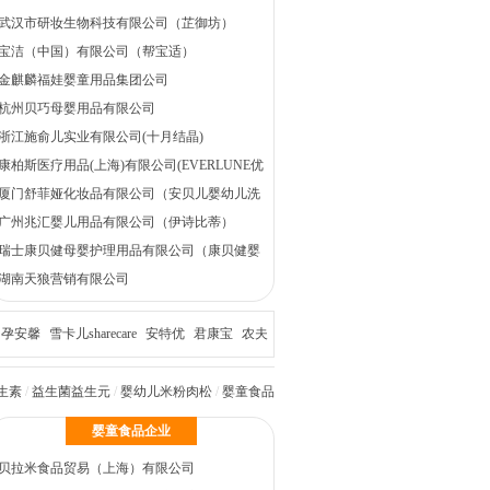
武汉市研妆生物科技有限公司（芷御坊）
宝洁（中国）有限公司（帮宝适）
金麒麟福娃婴童用品集团公司
杭州贝巧母婴用品有限公司
浙江施俞儿实业有限公司(十月结晶)
康柏斯医疗用品(上海)有限公司(EVERLUNE优
弗森活)
厦门舒菲娅化妆品有限公司（安贝儿婴幼儿洗
护）
广州兆汇婴儿用品有限公司（伊诗比蒂）
瑞士康贝健母婴护理用品有限公司（康贝健婴
童洗护）
湖南天狼营销有限公司
孕安馨
雪卡儿sharecare
安特优
君康宝
农夫
生素
/
益生菌益生元
/
婴幼儿米粉肉松
/
婴童食品
婴童食品企业
贝拉米食品贸易（上海）有限公司