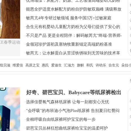
长每一步
·
优博瑞霂：从配方、奶源、工艺读懂高端婴幼儿奶粉
·
配方价值
·
能恩全护适度水解配方奶粉自护防敏双巅峰 满级释放
·
全护力
·
敏芮亢4年专研过敏领域 服务中国3万+过敏家庭
·
·
合生元有机婴幼儿童配方奶粉为父母们提供了安心的
·
选择
·
不只是产品 更是全程陪伴：解码敏芮亢“终端-营养师-
·
CE春季运动
·
消费者”三位一体服务模式
·
金领冠珍护源初及塞纳牧重新锚定高端奶粉基准
·
·
敏芮亢：让水解蛋白从苦涩铁锈味到无苦味的技术革
命
纽贝滋
维爱佳
高原之宝
惠氏
爱迪生
汇滋力
旗帜
和氏
诗幼乐
合生元
朵拉
好奇、碧芭宝贝、Babycare等纸尿裤检出
·
·
选择佳婴氧气森林纸尿裤 让每一刻都安心无忧
有毒物质甲酰胺
·
·
“会呼吸”的布班迪小气泡Plus纸尿裤 告别夏日红臀闷
·
潮
·
全棉呼吸自由纸尿裤呵护宝宝的每一步
·
·
碧芭宝贝丛林狂想曲纸尿裤给宝宝的温柔呵护