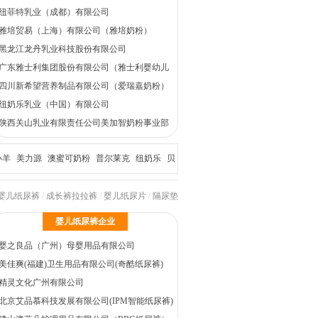
纽菲特乳业（成都）有限公司
雅培贸易（上海）有限公司（雅培奶粉）
黑龙江龙丹乳业科技股份有限公司
广东雅士利集团股份有限公司（雅士利婴幼儿
奶粉）
四川新希望营养制品有限公司（爱瑞嘉奶粉）
纽奶乐乳业（中国）有限公司
陕西关山乳业有限责任公司美加智奶粉事业部
小羊
美力源
澳蜜可奶粉
普尔莱克
纽奶乐
贝
婴儿纸尿裤
/
成长裤拉拉裤
/
婴儿纸尿片
/
隔尿垫
婴儿纸尿裤企业
婴之良品（广州）母婴用品有限公司
美佳爽(福建)卫生用品有限公司(奇酷纸尿裤)
精灵文化广州有限公司
北京艾品慕科技发展有限公司(IPM智能纸尿裤)