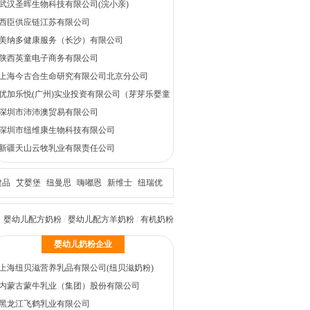
武汉圣晖生物科技有限公司(浣小亲)
西臣供应链江苏有限公司
美纳多健康服务（长沙）有限公司
陕西英童电子商务有限公司
上海今古合生命研究有限公司北京分公司
优加乐悦(广州)实业投资有限公司（芽芽乐婴童
食品）
深圳市沛沛澳贸易有限公司
深圳市纽维康生物科技有限公司
新疆天山云牧乳业有限责任公司
健品
艾婴堡
纽曼思
嗨嘟恩
新维士
纽瑞优
婴幼儿配方奶粉
/
婴幼儿配方羊奶粉
/
有机奶粉
婴幼儿奶粉企业
上海纽贝滋营养乳品有限公司(纽贝滋奶粉)
内蒙古蒙牛乳业（集团）股份有限公司
黑龙江飞鹤乳业有限公司